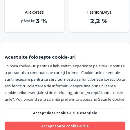
Aliexpress
FashionDays
3 %
2,2 %
până la:
Acest site folosește cookie-uri
Ajutor și asistență
Folosim cookie-uri pentru a îmbunătăți experiența pe site-ul nostru și
a personaliza conținutul pe care ți-l oferim. Cookie-urile esențiale
Testimoniale
sunt necesare pentru ca serviciul nostru să funcționeze corect. Dacă
ești fericit cu colectarea de informații despre tine prin utilizarea
Termeni și condiții
cookie-urilor esențiale și de marketing, atunci „Acceptă toate cookie-
urile”. Poți oricând să îți schimbi preferința accesând Setările Cookie.
Politica de confidențialitate
Accept doar cookie-urile esențiale
Setări cookie
Accept toate cookie-urile